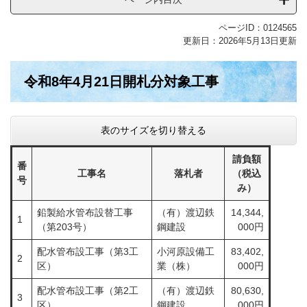
ページID：0124565
更新日：2026年5月13日更新
令和8年4月21日開札分対象工事
表のサイズを切り替える
請負額
番
工事名
落札者
（税込
号
み）
鉛製給水管布設替工事
（有）渡辺鉄
14,344,
1
（第203号）
鋼建設
000円
配水管布設工事（第3工
小河原設備工
83,402,
2
区）
業（株）
000円
配水管布設工事（第2工
（有）渡辺鉄
80,630,
3
区）
鋼建設
000円