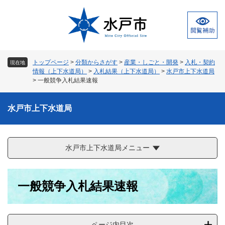
ペ
メ
ー
ニ
ジ
ュ
の
ー
先
を
頭
飛
トップページ
>
分類からさがす
>
産業・しごと・開発
>
入札・契約
現在地
で
ば
情報（上下水道局）
>
入札結果（上下水道局）
>
水戸市上下水道局
す
し
>
一般競争入札結果速報
。
て
本
水戸市上下水道局
文
へ
水戸市上下水道局メニュー
本
一般競争入札結果速報
文
ページ内目次