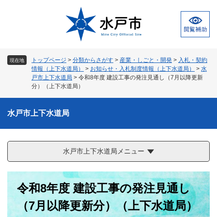
ペ
メ
ー
ニ
ジ
ュ
の
ー
先
を
頭
飛
トップページ
>
分類からさがす
>
産業・しごと・開発
>
入札・契約
現在地
で
ば
情報（上下水道局）
>
お知らせ・入札制度情報（上下水道局）
>
水
す
し
戸市上下水道局
>
令和8年度 建設工事の発注見通し（7月以降更新
。
て
分）（上下水道局）
本
文
水戸市上下水道局
へ
水戸市上下水道局メニュー
本
令和8年度 建設工事の発注見通し
文
（7月以降更新分）（上下水道局）