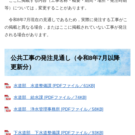
ここに掲載する内容（工事名称・概要・期間・場所・発注時期
等）については，変更することがあります。
令和8年7月現在の見通しであるため，実際に発注する工事がこ
の掲載と異なる場合，またはここに掲載されていない工事が発注
される場合があります。
公共工事の発注見通し（令和8年7月以降
更新分）
水道部 水道整備課 [PDFファイル／61KB]
水道部 給水課 [PDFファイル／74KB]
水道部 浄水管理事務所 [PDFファイル／58KB]
下水道部 下水道整備課 [PDFファイル／93KB]