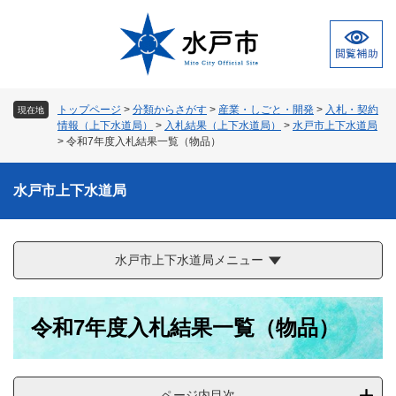
ペ
メ
ー
ニ
ジ
ュ
の
ー
先
を
頭
飛
トップページ
>
分類からさがす
>
産業・しごと・開発
>
入札・契約
現在地
で
ば
情報（上下水道局）
>
入札結果（上下水道局）
>
水戸市上下水道局
す
し
>
令和7年度入札結果一覧（物品）
。
て
本
水戸市上下水道局
文
へ
水戸市上下水道局メニュー
本
令和7年度入札結果一覧（物品）
文
ページ内目次