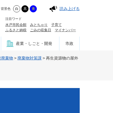
読み上げる
背景色
白
黒
青
注目ワード
水戸市民会館
みとちゃり
子育て
ふるさと納税
ごみの収集日
マイナンバー
産業・しごと・開発
市政
般廃棄物
>
廃棄物対策課
>
再生資源物の屋外