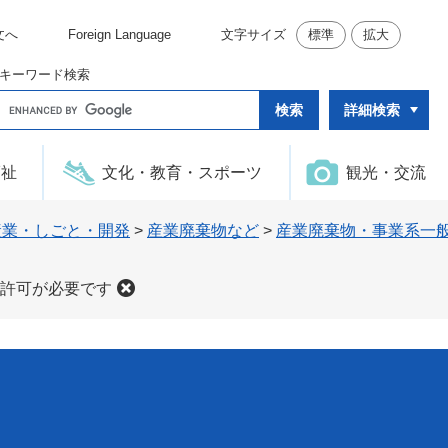
文へ
Foreign Language
文字サイズ
標準
拡大
キーワード検索
G
詳細検索
o
o
g
l
福祉
文化・教育・スポーツ
観光・交流
e
カ
ス
タ
産業・しごと・開発
>
産業廃棄物など
>
産業廃棄物・事業系一
ム
検
索
許可が必要です