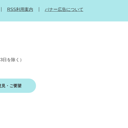
RSS利用案内
バナー広告について
月3日を除く）
意見・ご要望