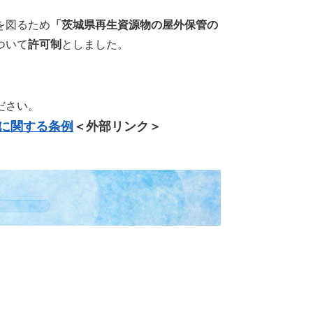
を図るため
「茨城県再生資源物の屋外保管の
ついて
許可制
としました。
ださい。
に関する条例
＜外部リンク＞