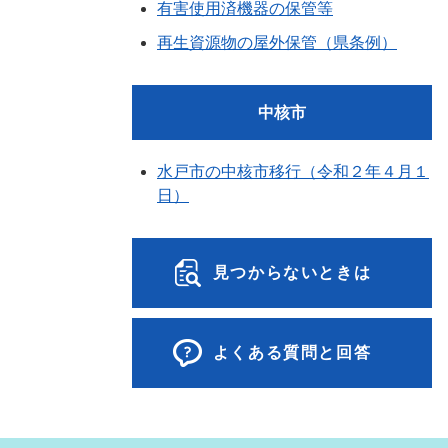
有害使用済機器の保管等
再生資源物の屋外保管（県条例）
中核市
水戸市の中核市移行（令和２年４月１
日）
見つからないときは
よくある質問と回答