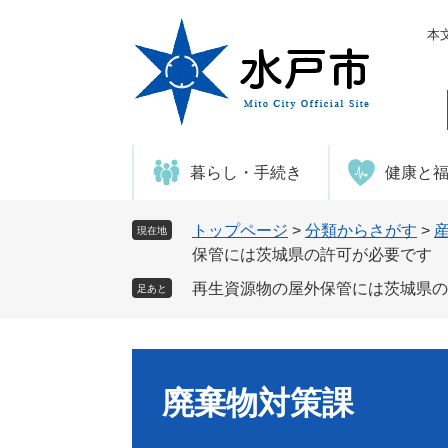
ペ
メ
ー
ニ
本
ジ
ュ
の
ー
先
を
頭
飛
で
ば
暮らし・手続き
健康と
す
し
。
て
本
トップページ
>
分類からさがす
>
現在地
文
保管には茨城県の許可が必要です
へ
再生資源物の屋外保管には茨城県の
足あと
廃棄物対策課