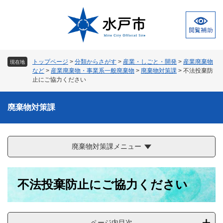
ペ
メ
ー
ニ
ジ
ュ
の
ー
先
を
頭
飛
トップページ
>
分類からさがす
>
産業・しごと・開発
>
産業廃棄物
現在地
で
ば
など
>
産業廃棄物・事業系一般廃棄物
>
廃棄物対策課
>
不法投棄防
す
し
止にご協力ください
。
て
本
廃棄物対策課
文
へ
廃棄物対策課メニュー
本
不法投棄防止にご協力ください
文
ページ内目次