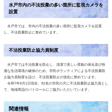
水戸市内の不法投棄の多い箇所に監視カメラを
設置
水戸市では、市内の不法投棄の多い箇所に監視カメラを設置
し、不法投棄防止に努めています。
不法投棄防止協力員制度
水戸市では不法投棄を防止し、清潔で美しい景観の保全及び快
適な生活環境の確保のため、市民ボランティアによる不法投棄防
止協力員制度を設け、不法投棄防止の強化に努めています。
令和7年9月1日現在、92名の市民の方に不法投棄防止協力員とし
て、地域周辺のパトロールにご協力いただいています。
関連情報