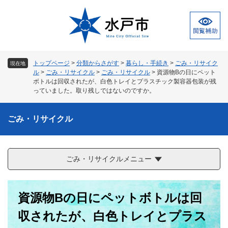
ペ
メ
ー
ニ
ジ
ュ
の
ー
先
を
頭
飛
トップページ
>
分類からさがす
>
暮らし・手続き
>
ごみ・リサイク
現在地
で
ば
ル
>
ごみ・リサイクル
>
ごみ・リサイクル
>
資源物Bの日にペット
す
し
ボトルは回収されたが、白色トレイとプラスチック製容器包装が残
。
て
っていました。取り残しではないのですか。
本
文
ごみ・リサイクル
へ
ごみ・リサイクルメニュー
本
資源物Bの日にペットボトルは回
文
収されたが、白色トレイとプラス