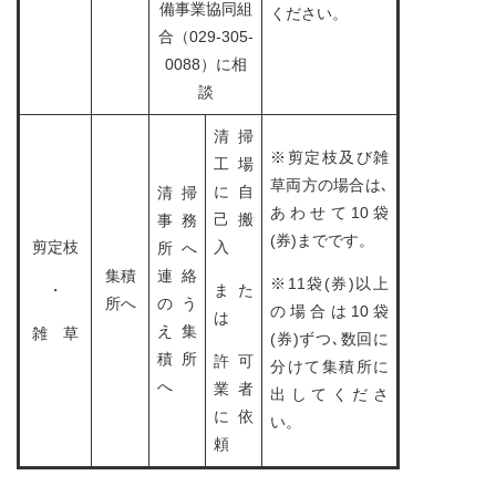
備事業協同組
ください。
合（029-305-
0088）に相
談
清掃
※剪定枝及び雑
工場
草両方の場合は､
に自
清掃
あわせて10袋
己搬
事務
(券)までです。
剪定枝
入
所へ
集積
連絡
※11袋(券)以上
・
また
所へ
のう
の場合は10袋
は
え集
雑 草
(券)ずつ､数回に
積所
許可
分けて集積所に
へ
業者
出してくださ
に依
い。
頼