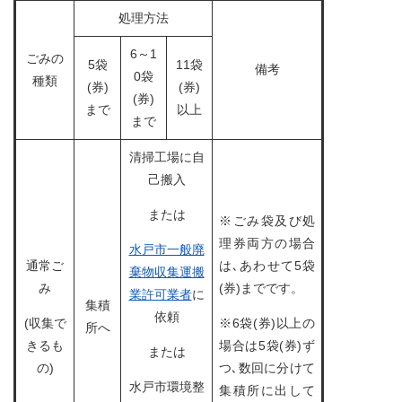
処理方法
6～1
ごみの
5袋
11袋
備考
0袋
種類
(券)
(券)
(券)
まで
以上
まで
清掃工場に自
己搬入
または
※ごみ袋及び処
理券両方の場合
水戸市一般廃
通常ご
は､あわせて5袋
棄物収集運搬
み
(券)までです。
業許可業者
に
集積
依頼
(収集で
※6袋(券)以上の
所へ
きるも
場合は5袋(券)ず
または
の)
つ､数回に分けて
水戸市環境整
集積所に出して