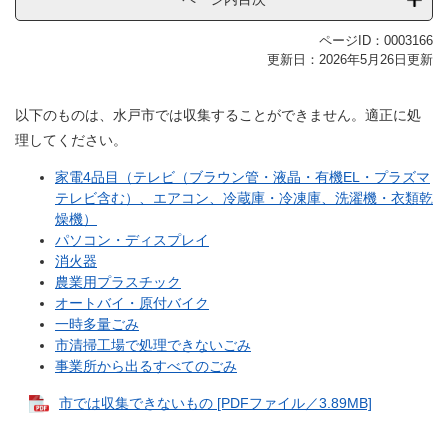
ページID：0003166
更新日：2026年5月26日更新
以下のものは、水戸市では収集することができません。適正に処
理してください。
家電4品目（テレビ（ブラウン管・液晶・有機EL・プラズマ
テレビ含む）、エアコン、冷蔵庫・冷凍庫、洗濯機・衣類乾
燥機）
パソコン・ディスプレイ
消火器
農業用プラスチック
オートバイ・原付バイク
一時多量ごみ
市清掃工場で処理できないごみ
事業所から出るすべてのごみ
市では収集できないもの [PDFファイル／3.89MB]