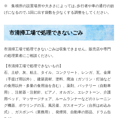
※ 集積所の設置場所や大きさによっては､歩行者や車の通行の妨
げになるので､1回に出す袋数を少なくする調整をしてください。
市清掃工場で処理できないごみ
市清掃工場で処理できないごみは収集できません。販売店や専門
の処理業者にご相談ください。
【市清掃工場で処理できないもの】
石、土砂、灰、粘土、タイル、コンクリート、レンガ、瓦、金庫
（手提げ用以外）、建築資材、塗料、廃油（ガソリン・灯油など
の食用以外・多量の食用油を含む）、薬剤、バッテリー（自動車
用）、注射器・注射針、ピアノ、オルガン、エレクトーン、介護
用ベッド、マッサージチェア、ルームランナーなどのトレーニン
グ機器、ボウリングの玉、風呂釜、ガスオーブン（台所はめ込み
式）、ガスボンベ（業務用）、発煙筒、自動車の部品、ドラム缶