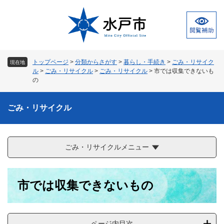
ペ
メ
ー
ニ
ジ
ュ
の
ー
先
を
頭
飛
トップページ
>
分類からさがす
>
暮らし・手続き
>
ごみ・リサイク
現在地
で
ば
ル
>
ごみ・リサイクル
>
ごみ・リサイクル
>
市では収集できないも
す
し
の
。
て
本
ごみ・リサイクル
文
へ
ごみ・リサイクルメニュー
本
市では収集できないもの
文
ページ内目次