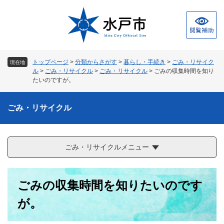
ペ
メ
ー
ニ
ジ
ュ
の
ー
先
を
頭
飛
トップページ
>
分類からさがす
>
暮らし・手続き
>
ごみ・リサイク
現在地
で
ば
ル
>
ごみ・リサイクル
>
ごみ・リサイクル
>
ごみの収集時間を知り
す
し
たいのですが。
。
て
本
ごみ・リサイクル
文
へ
ごみ・リサイクルメニュー
本
ごみの収集時間を知りたいのです
文
が。