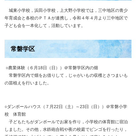
城東小学校，浜田小学校，上大野小学校では，三中地区の青少
年育成会と各校のＰＴＡが連携し，令和４年４月より三中地区で
子ども会を一本化して，活動しています。
常磐学区
○農業体験（６月18日（日））＠常磐学区内の畑​
常磐学区内で畑をお借りして，じゃがいもの収穫とさつまいも
の苗植えを行いました。
○ダンボールハウス（７月22日（土）～23日（日））＠常磐小学
校 体育館
子どもたちがダンボールでお家を作り，小学校の体育館に宿泊
しました。その他，水鉄砲合戦や夜の校庭でビンゴを行ったり，