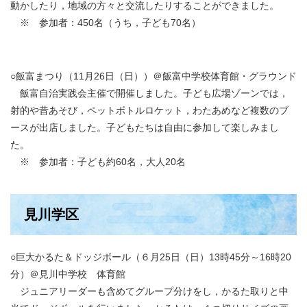
動かしたり，地域の方々と交流したりすることができました。
※ 参加者：450名（うち，子ども70名）
○飯富まつり（11月26日（日））＠飯富中学校体育館・グラウンド
飯富自治実践会主催で開催しました。子ども広場ゾーンでは，
射的や昔あそび，ペットボトルロケット，わたあめなど複数のブ
ースが出店しました。子どもたちは自由に参加して楽しみまし
た。
​ ※ 参加者：子ども約60名，大人20名
見川学区
○巨大かるた＆ドッジボール（６月25日（日）13時45分～16時20
分）＠見川中学校 体育館
ジュニアリーダーも含めてグループ分けをし，かるた取りと中