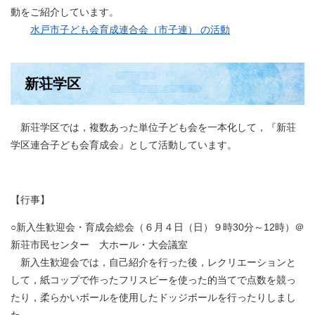
動をご紹介しています。
水戸市子ども会育成連合会（市子連） の活動
新荘学区
​​ 新荘学区では，複数あった単位子ども会を一本化して，『新荘
学区連合子ども会育成会』として活動しています。
【行事】
○新入生歓迎会・育成会総会（６月４日（日）９時30分～12時）＠
新荘市民センター 大ホール・大会議室
新入生歓迎会では，自己紹介を行った後，レクリエーションと
して，紙コップで作ったフリスビーを使った的当てで点数を競っ
たり，柔らかいボールを使用したドッジボールを行ったりしまし
た。