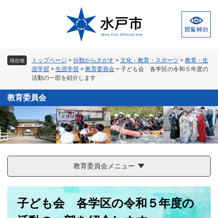
ペ
メ
ー
ニ
ジ
ュ
の
ー
先
を
頭
飛
トップページ
>
分類からさがす
>
文化・教育・スポーツ
>
教育・生
現在地
で
ば
涯学習
>
生涯学習
>
教育委員会
>
子ども会 各学区の令和５年度の
す
し
活動の一部を紹介します
。
て
本
教育委員会
文
へ
教育委員会メニュー
本
子ども会 各学区の令和５年度の
文