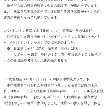
（旧子ども会の役員経験者，会員の保護者）が携わっています。
また，飯富自治実践会の中で，体育部と生涯学習部が子ども会の
運営の主体となって活動しています。
○バトミントン教室（８月５日（土））＠飯富中学校体育館
昨年度に引き続き開催された本イベントでは，参加した子ども
たちがバトミントンを通して交流を深めました。
※ 参加者：子ども37名，保護者（同伴）15名，
サポーター15名（地区会３名，青少年育成会３名，旧子ど
も会の役員経験者４名，現役の保護者５名）
○市民運動会（10月８日（日））＠飯富中学校グラウンド
市民運動会で行われた16種目のうち，子ども会では紅白玉入
れ，100メートル玉入れ競争（高学年参加）・50メートル玉入れ競
争（低学年参加），おたのしみぶくろ，紅白綱引き，飯富音頭・
黄門ばやしの５種目に参加しました。種目への参加を通して体を