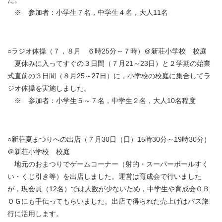
※ 参加者：小学生７名，中学生４名，大人11名
○ラジオ体操（７，８月 ６時25分～７時）＠新荘小学校 校庭
夏休みに入ってすぐの３日間（７月21～23日）と２学期の始業
式直前の３日間（８月25～27日）に，小学校の校庭に集合してラ
ジオ体操を実施しました。
※ 参加者：小学生５～７名，中学生２名，大人10名程度
○新荘夏まつりへの出店（７月30日（日）15時30分～19時30分）
＠新荘小学校 校庭
地元のおまつりでゲームコーナー（射的・スーパーボールすく
い・くじ引き等）を出店しました。運営は育成会で行いました
が，現会員（12名）では人数が少ないため，中学生や育成会ＯＢ
ＯＧにも手伝ってもらいました。出店で得られた売上げはバス旅
行に活用します。