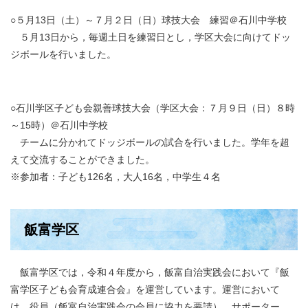
○５月13日（土）～７月２日（日）球技大会 練習＠石川中学校
５月13日から，毎週土日を練習日とし，学区大会に向けてドッ
ジボールを行いました。
○石川学区子ども会親善球技大会（学区大会：７月９日（日）８時
～15時）＠石川中学校
チームに分かれてドッジボールの試合を行いました。学年を超
えて交流することができました。
※参加者：子ども126名，大人16名，中学生４名
飯富学区
飯富学区では，令和４年度から，飯富自治実践会において『飯
富学区子ども会育成連合会』を運営しています。運営において
は，役員（飯富自治実践会の会員に協力を要請），サポーター