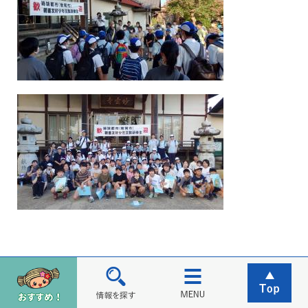
○草薙神社 神輿祭（７月29日（土）10時10分～14時25分）＠見
川地区内
地域安泰・繁盛などをご祈祷する長年の伝統的な行事に参加し