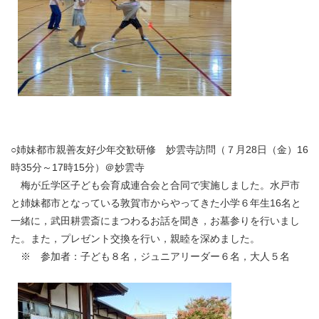
○姉妹都市親善友好少年交歓研修 妙雲寺訪問（７月28日（金）16
時35分～17時15分）＠妙雲寺
梅が丘学区子ども会育成連合会と合同で実施しました。水戸市
と姉妹都市となっている敦賀市からやってきた小学６年生16名と
一緒に，武田耕雲斎にまつわるお話を聞き，お墓参りを行いまし
た。また，プレゼント交換を行い，親睦を深めました。
※ 参加者：子ども８名，ジュニアリーダー６名，大人５名