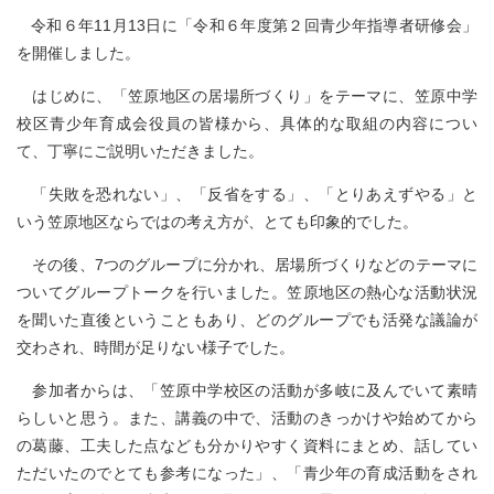
令和６年11月13日に「令和６年度第２回青少年指導者研修会」
を開催しました。
はじめに、「笠原地区の居場所づくり」をテーマに、笠原中学
校区青少年育成会役員の皆様から、具体的な取組の内容につい
て、丁寧にご説明いただきました。
「失敗を恐れない」、「反省をする」、「とりあえずやる」と
いう笠原地区ならではの考え方が、とても印象的でした。
その後、7つのグループに分かれ、居場所づくりなどのテーマに
ついてグループトークを行いました。笠原地区の熱心な活動状況
を聞いた直後ということもあり、どのグループでも活発な議論が
交わされ、時間が足りない様子でした。
参加者からは、「笠原中学校区の活動が多岐に及んでいて素晴
らしいと思う。また、講義の中で、活動のきっかけや始めてから
の葛藤、工夫した点なども分かりやすく資料にまとめ、話してい
ただいたのでとても参考になった」、「青少年の育成活動をされ