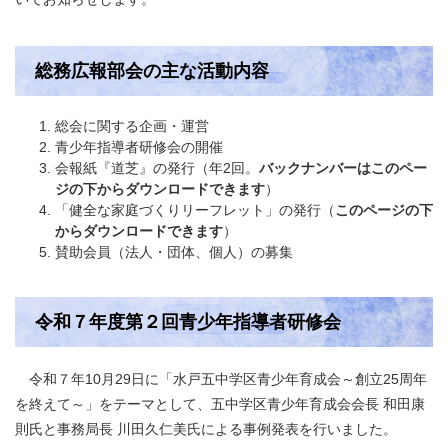
総務広報部会の主な活動内容
総会に関する企画・運営
青少年指導者研修会の開催
会報紙『道芝』の発行（年2回。
バックナンバーはこのペー
ジの下からダウンロードできます
）
「健全な家庭づくりリーフレット」の発行（
このページの下
からダウンロードできます
）
賛助会員（法人・団体、個人）の募集
令和７年度第２回青少年指導者研修会
令和７年10月29日に「水戸五中学区青少年育成会～創立25周年
を終えて～」をテーマとして、五中学区青少年育成会会長 和田康
則氏と事務局長 川田久仁美氏による事例発表を行いました。