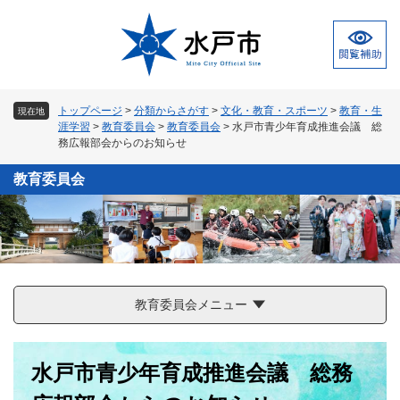
ペ
メ
ー
ニ
ジ
ュ
の
ー
先
を
頭
飛
トップページ
>
分類からさがす
>
文化・教育・スポーツ
>
教育・生
現在地
で
ば
涯学習
>
教育委員会
>
教育委員会
>
水戸市青少年育成推進会議 総
す
し
務広報部会からのお知らせ
。
て
本
教育委員会
文
へ
教育委員会メニュー
本
水戸市青少年育成推進会議 総務
文