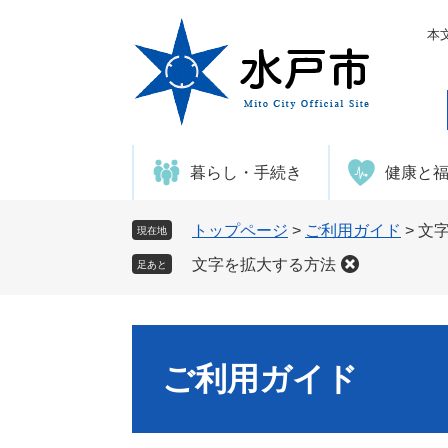
ペ
メ
ー
ニ
本
ジ
ュ
の
ー
先
を
頭
飛
で
ば
暮らし・手続き
健康と
す
し
。
て
本
トップページ
>
ご利用ガイド
>
文
現在地
文
文字を拡大する方法
足あと
へ
ご利用ガイド