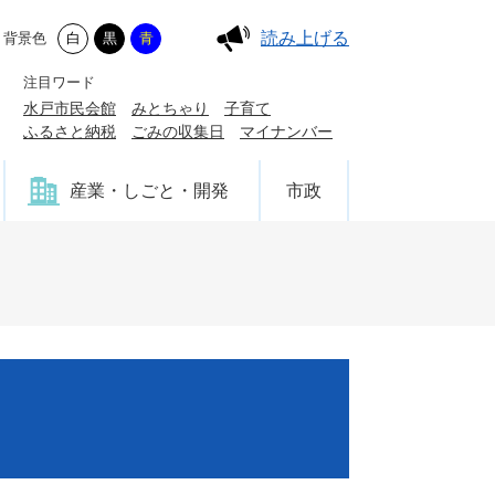
読み上げる
背景色
白
黒
青
注目ワード
水戸市民会館
みとちゃり
子育て
ふるさと納税
ごみの収集日
マイナンバー
産業・しごと・開発
市政