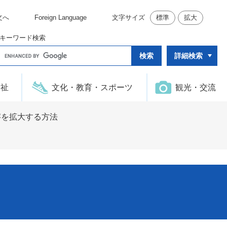
文へ
Foreign Language
文字サイズ
標準
拡大
キーワード検索
G
詳細検索
o
o
g
l
福祉
文化・教育・スポーツ
観光・交流
e
カ
ス
タ
字を拡大する方法
ム
検
索