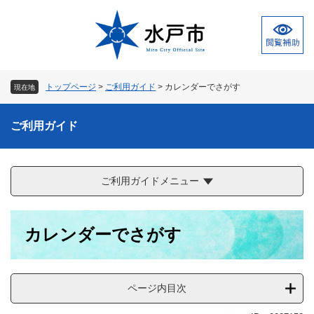
ペ
メ
ー
ニ
ジ
ュ
の
ー
先
を
頭
飛
トップページ
>
ご利用ガイド
>
カレンダーでさがす
現在地
で
ば
す
し
。
て
ご利用ガイド
本
文
へ
ご利用ガイドメニュー
本
カレンダーでさがす
文
ページ内目次