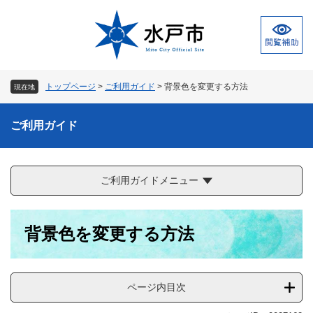
ペ
メ
ー
ニ
ジ
ュ
の
ー
先
を
頭
飛
トップページ
>
ご利用ガイド
>
背景色を変更する方法
現在地
で
ば
す
し
。
て
ご利用ガイド
本
文
へ
ご利用ガイドメニュー
本
背景色を変更する方法
文
ページ内目次