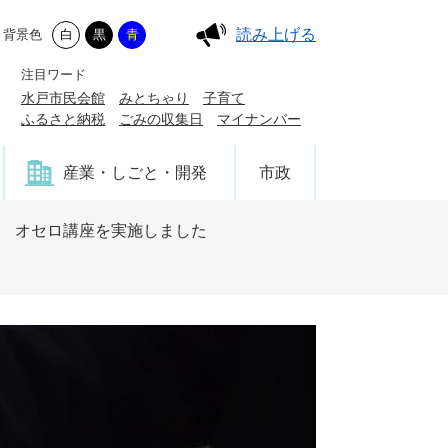
読み上げる
背景色
白
黒
青
注目ワード
水戸市民会館
みとちゃり
子育て
ふるさと納税
ごみの収集日
マイナンバー
産業・しごと・開発
市政
度 オセロ講座を実施しました