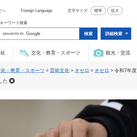
文へ
Foreign Language
文字サイズ
標準
拡大
キーワード検索
G
詳細検索
o
o
g
l
福祉
文化・教育・スポーツ
観光・交流
e
カ
ス
タ
文化・教育・スポーツ
>
芸術文化
>
オセロ
>
オセロ
>
令和7年
ム
検
した
索