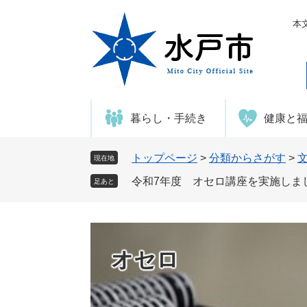
ペ
メ
ー
ニ
本
ジ
ュ
の
ー
先
を
頭
飛
で
ば
暮らし・手続き
健康と
す
し
。
て
本
トップページ
>
分類からさがす
>
現在地
文
令和7年度 オセロ講座を実施しま
足あと
へ
オセロ