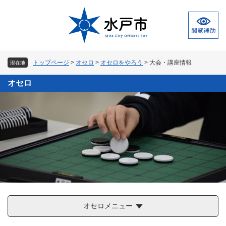
ペ
メ
ー
ニ
ジ
ュ
の
ー
先
を
頭
飛
トップページ
>
オセロ
>
オセロをやろう
>
大会・講座情報
現在地
で
ば
す
し
オセロ
。
て
本
文
へ
オセロメニュー