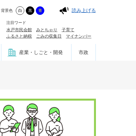
読み上げる
背景色
白
黒
青
注目ワード
水戸市民会館
みとちゃり
子育て
ふるさと納税
ごみの収集日
マイナンバー
産業・しごと・開発
市政