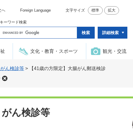
文へ
Foreign Language
文字サイズ
標準
拡大
キーワード検索
G
詳細検索
o
o
g
l
福祉
文化・教育・スポーツ
観光・交流
e
カ
ス
タ
・がん検診等
>
【41歳の方限定】大腸がん郵送検診
ム
検
診
索
・がん検診等