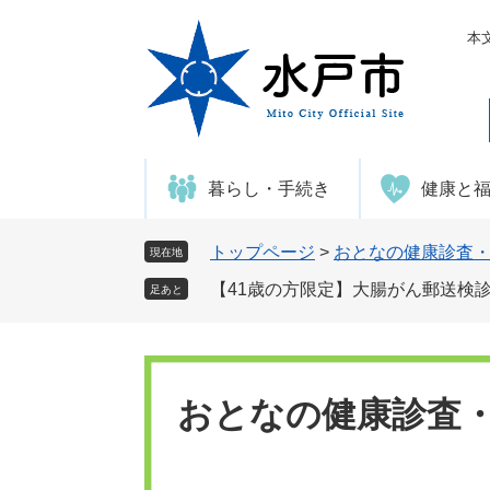
ペ
メ
ー
ニ
本
ジ
ュ
の
ー
先
を
頭
飛
で
ば
暮らし・手続き
健康と
す
し
。
て
本
トップページ
>
おとなの健康診査
現在地
文
【41歳の方限定】大腸がん郵送検
足あと
へ
おとなの健康診査