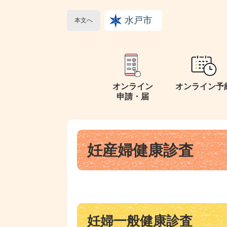
ペ
メ
ー
ニ
水戸市
本文へ
ジ
ュ
の
ー
先
を
頭
飛
で
ば
オンライン
オンライン予
す
し
申請・届
。
て
本
文
本
へ
妊産婦健康診査
文
妊婦一般健康診査