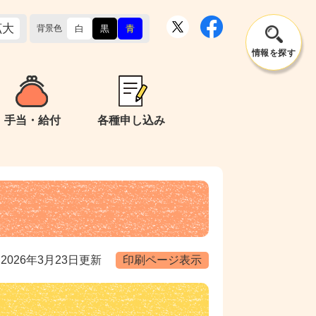
拡大
背景色
白
黒
青
情報を
探す
手当・給付
各種申し込み
2026年3月23日更新
印刷ページ表示