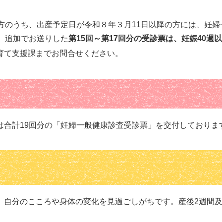
方のうち、出産予定日が令和８年３月11日以降の方には、妊婦一
。追加でお送りした
第15回～第17回分の受診票は、妊娠40週
育て支援課までお問合せください。
は合計19回分の「妊婦一般健康診査受診票」を交付しておりま
、自分のこころや身体の変化を見過ごしがちです。産後2週間及