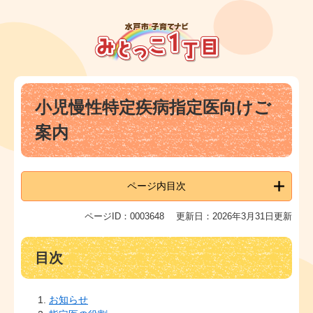
ペ
メ
ー
ニ
ジ
ュ
の
ー
先
を
頭
飛
本
で
ば
小児慢性特定疾病指定医向けご
文
す
し
。
て
案内
本
文
へ
ページ内目次
ページID：0003648
更新日：2026年3月31日更新
目次
お知らせ