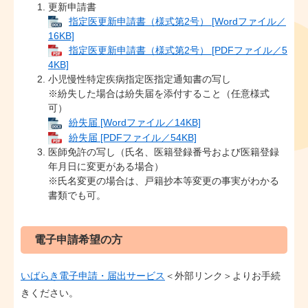
更新申請書
指定医更新申請書（様式第2号） [Wordファイル／
16KB]
指定医更新申請書（様式第2号） [PDFファイル／5
4KB]
小児慢性特定疾病指定医指定通知書の写し
※紛失した場合は紛失届を添付すること（任意様式
可）
紛失届 [Wordファイル／14KB]
紛失届 [PDFファイル／54KB]
医師免許の写し（氏名、医籍登録番号および医籍登録
年月日に変更がある場合）
※氏名変更の場合は、戸籍抄本等変更の事実がわかる
書類でも可。
電子申請希望の方
いばらき電子申請・届出サービス
＜外部リンク＞
よりお手続
きください。