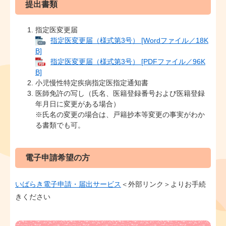
提出書類
指定医変更届
指定医変更届（様式第3号） [Wordファイル／18K
B]
指定医変更届（様式第3号） [PDFファイル／96K
B]
小児慢性特定疾病指定医指定通知書
医師免許の写し（氏名、医籍登録番号および医籍登録
年月日に変更がある場合）
​※氏名の変更の場合は、戸籍抄本等変更の事実がわか
る書類でも可。
電子申請希望の方
いばらき電子申請・届出サービス
＜外部リンク＞
よりお手続
きください