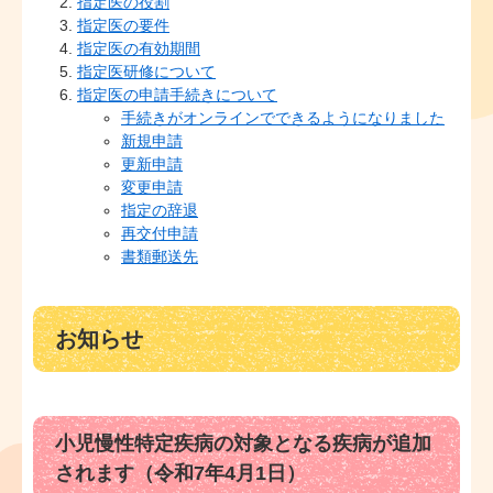
指定医の役割
指定医の要件
指定医の有効期間
指定医研修について
指定医の申請手続きについて
手続きがオンラインでできるようになりました
新規申請
更新申請
変更申請
指定の辞退
再交付申請
書類郵送先
お知らせ
小児慢性特定疾病の対象となる疾病が追加
されます（令和7年4月1日）