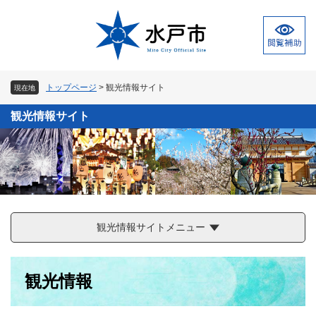
ペ
メ
ー
ニ
ジ
ュ
の
ー
先
を
頭
飛
トップページ
>
観光情報サイト
現在地
で
ば
す
し
観光情報サイト
。
て
本
文
へ
観光情報サイトメニュー
本
観光情報
文