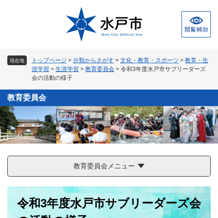
ペ
メ
ー
ニ
ジ
ュ
の
ー
先
を
頭
飛
トップページ
>
分類からさがす
>
文化・教育・スポーツ
>
教育・生
現在地
で
ば
涯学習
>
生涯学習
>
教育委員会
>
令和3年度水戸市サブリーダーズ
す
し
会の活動の様子
。
て
本
教育委員会
文
へ
教育委員会メニュー
本
令和3年度水戸市サブリーダーズ会
文