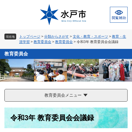
ペ
メ
ー
ニ
ジ
ュ
の
ー
先
を
頭
飛
トップページ
>
分類からさがす
>
文化・教育・スポーツ
>
教育・生
現在地
で
ば
涯学習
>
教育委員会
>
教育委員会
>
令和3年 教育委員会会議録
す
し
。
て
教育委員会
本
文
へ
教育委員会メニュー
本
令和3年 教育委員会会議録
文