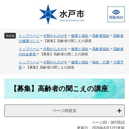
ペ
メ
ー
ニ
ジ
ュ
の
ー
先
を
頭
飛
トップページ
>
分類からさがす
>
健康と福祉
>
高齢者福祉
>
高齢者
現在地
で
ば
の健康づくり
>
【募集】高齢者の聞こえの講座
す
し
トップページ
>
分類からさがす
>
健康と福祉
>
高齢者福祉
>
高齢者
。
て
の社会参加
>
【募集】高齢者の聞こえの講座
本
トップページ
>
分類からさがす
>
健康と福祉
>
福祉・介護
>
介護予
文
防
>
【募集】高齢者の聞こえの講座
へ
本
【募集】高齢者の聞こえの講座
文
ページ内目次
ページID：0073515
更新日：2026年6月12日更新