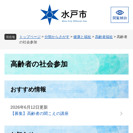
ペ
メ
ー
ニ
ジ
ュ
の
ー
先
を
頭
飛
トップページ
>
分類からさがす
>
健康と福祉
>
高齢者福祉
>
高齢者
現在地
で
ば
の社会参加
す
し
。
て
本
本
高齢者の社会参加
文
文
へ
おすすめ情報
2026年6月12日更新
【募集】高齢者の聞こえの講座