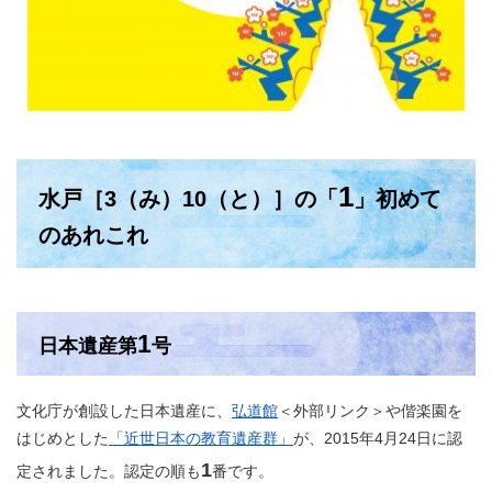
1
水戸［3（み）10（と）］の「
」初めて
のあれこれ
1
日本遺産第
号
文化庁が創設した日本遺産に、
弘道館
＜外部リンク＞
や偕楽園を
はじめとした
「近世日本の教育遺産群」
が、2015年4月24日に認
1
定されました。認定の順も
番です。