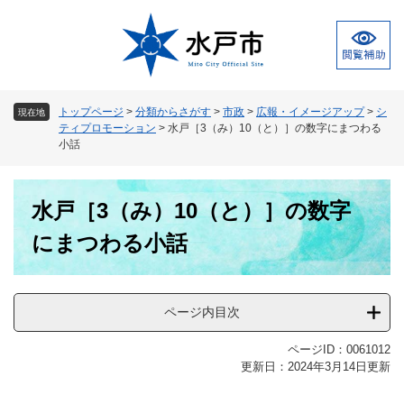
ペ
メ
ー
ニ
ジ
ュ
の
ー
先
を
頭
飛
トップページ
>
分類からさがす
>
市政
>
広報・イメージアップ
>
シ
現在地
で
ば
ティプロモーション
>
水戸［3（み）10（と）］の数字にまつわる
す
し
小話
。
て
本
本
文
水戸［3（み）10（と）］の数字
文
へ
にまつわる小話
ページ内目次
ページID：0061012
更新日：2024年3月14日更新