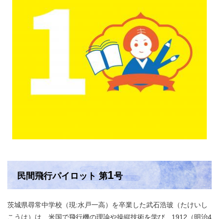
1
民間飛行パイロット 第
号
茨城県尋常中学校（現:水戸一高）を卒業した武石浩玻（たけいし
こうは）は、米国で飛行機の理論や操縦技術を学び、1912（明治4