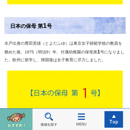
1
日本の保母 第
号
水戸出身の豊田芙雄（とよだふゆ）は東京女子師範学校の教員を
1
務めた後、1875（明治9）年、付属幼稚園の保母第
号になりまし
た。欧州に留学し、帰国後は女子教育に尽力しました。