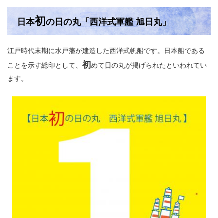
初
日本
の日の丸「西洋式軍艦 旭日丸」
江戸時代末期に水戸藩が建造した西洋式帆船です。日本船である
初
ことを示す総印として、
めて日の丸が掲げられたといわれてい
ます。