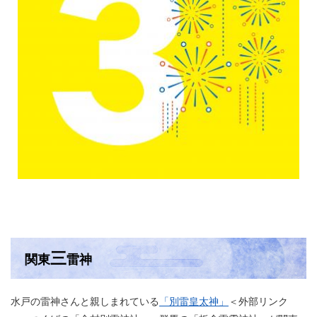
三
関東
雷神
水戸の雷神さんと親しまれている
「別雷皇太神」
＜外部リンク