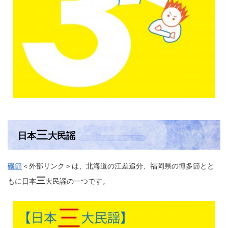
三
日本
大民謡
磯節
＜外部リンク＞
は、北海道の江差追分、福岡県の博多節とと
三
もに日本
大民謡の一つです。