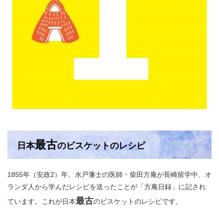
最古
日本
のビスケットのレシピ
1855年（安政2）年、水戸藩士の医師・柴田方庵が長崎留学中、オ
ランダ人から学んだレシピを送ったことが「方庵日録」に記され
最古
ています。これが日本
のビスケットのレシピです。