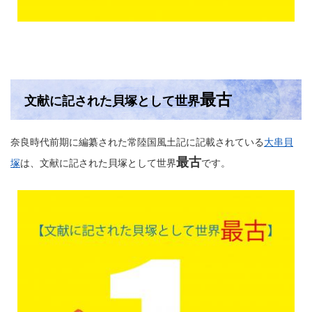
最古
文献
に記された貝塚として世界
奈良時代前期に編纂された常陸国風土記に記載されている
大串貝
最古
塚
は、文献に記された貝塚として世界
です。