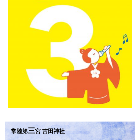
三
常陸第
宮 吉田神社