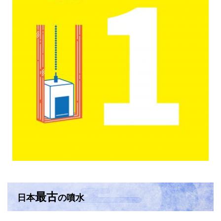
最古
日本
の噴水