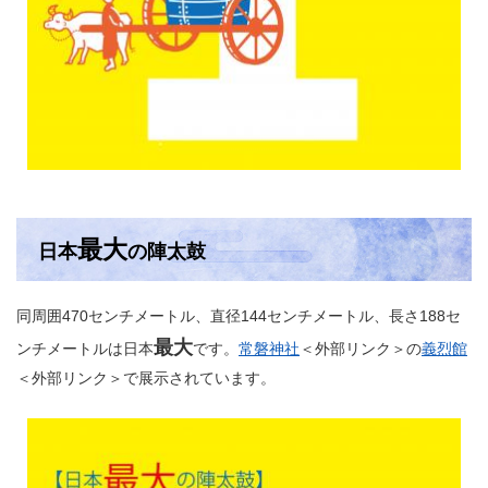
最大
日本
の陣太鼓
同周囲470センチメートル、直径144センチメートル、長さ188セ
最大
ンチメートルは日本
です。
常磐神社
＜外部リンク＞
の
義烈館
＜外部リンク＞
で展示されています。