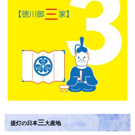
三
提灯の日本
大産地