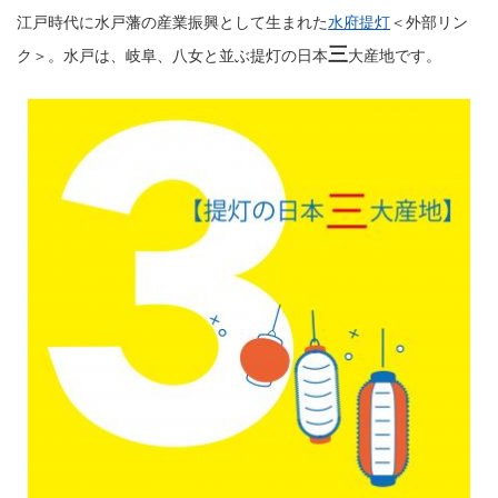
江戸時代に水戸藩の産業振興として生まれた
水府提灯
＜外部リン
三
ク＞
。水戸は、岐阜、八女と並ぶ提灯の日本
大産地です。