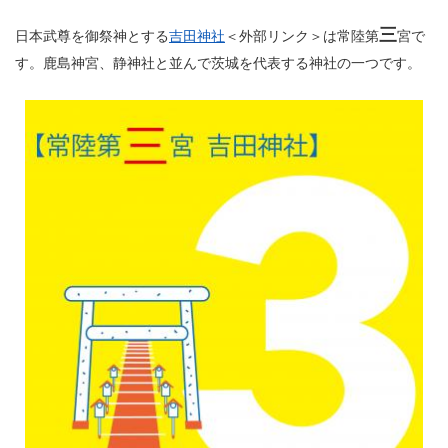
三
日本武尊を御祭神とする
吉田神社
＜外部リンク＞
は常陸第
宮で
す。鹿島神宮、静神社と並んで茨城を代表する神社の一つです。