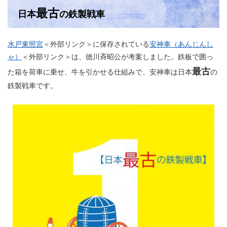
最古
日本
の鉄製戦車
水戸東照宮
＜外部リンク＞
に保存されている
安神車（あんじんし
ゃ）
＜外部リンク＞
は、徳川斉昭公が考案しました。鉄板で囲っ
最古
た箱を荷車に乗せ、牛を引かせる仕組みで、安神車は日本
の
鉄製戦車です。