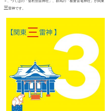
＞
、つくばの「金村別雷神社」、群馬の「板倉雷電神社」が関東
三
雷神です。