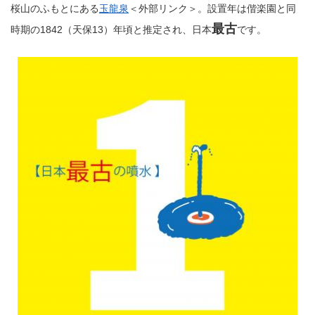
桜山のふもとにある
玉龍泉
＜外部リンク＞
。設置年は偕楽園と同
最古
時期の1842（天保13）年頃と推定され、日本
です。