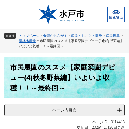
ペ
メ
ー
ニ
ジ
ュ
の
ー
先
を
頭
飛
トップページ
>
分類からさがす
>
産業・しごと・開発
>
産業振興
>
現在地
で
ば
農林水産業
>
市民農園のススメ【家庭菜園デビュー(4)秋冬野菜編】
す
し
いよいよ収穫！！～最終回～
。
て
本
本
文
市民農園のススメ【家庭菜園デビ
文
へ
ュー(4)秋冬野菜編】いよいよ収
穫！！～最終回～
ページ内目次
ページID：0114413
更新日：2026年1月20日更新