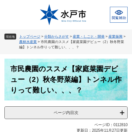
ペ
メ
ー
ニ
ジ
ュ
の
ー
先
を
頭
飛
トップページ
>
分類からさがす
>
産業・しごと・開発
>
産業振興
>
現在地
で
ば
農林水産業
>
市民農園のススメ【家庭菜園デビュー（2）秋冬野菜
す
し
編】トンネル作りって難しい、、、？
。
て
本
本
文
市民農園のススメ【家庭菜園デビ
文
へ
ュー（2）秋冬野菜編】トンネル作
りって難しい、、、？
ページ内目次
ページID：0112810
更新日：2025年11月27日更新