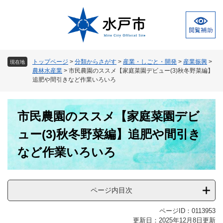
ペ
メ
ー
ニ
ジ
ュ
の
ー
先
を
頭
飛
トップページ
>
分類からさがす
>
産業・しごと・開発
>
産業振興
>
現在地
で
ば
農林水産業
>
市民農園のススメ【家庭菜園デビュー(3)秋冬野菜編】
す
し
追肥や間引きなど作業いろいろ
。
て
本
本
文
市民農園のススメ【家庭菜園デビ
文
へ
ュー(3)秋冬野菜編】追肥や間引き
など作業いろいろ
ページ内目次
ページID：0113953
更新日：2025年12月8日更新