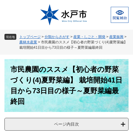
ペ
メ
ー
ニ
ジ
ュ
の
ー
先
を
頭
飛
トップページ
>
分類からさがす
>
産業・しごと・開発
>
産業振興
>
現在地
で
ば
農林水産業
>
市民農園のススメ【初心者の野菜づくり(4)夏野菜編】
す
し
栽培開始41日目から73日目の様子～夏野菜編最終回
。
て
本
本
文
市民農園のススメ【初心者の野菜
文
へ
づくり(4)夏野菜編】 栽培開始41日
目から73日目の様子～夏野菜編最
終回
ページ内目次