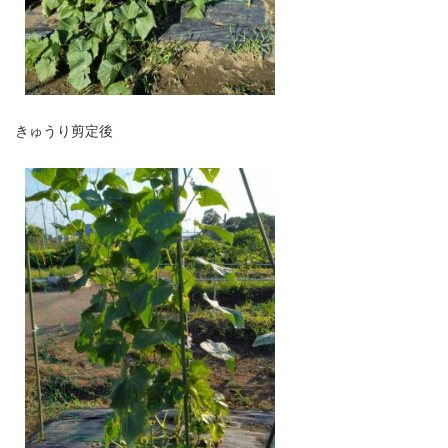
きゅうり剪定後