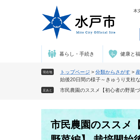
ペ
メ
ー
ニ
本
ジ
ュ
の
ー
先
を
頭
飛
で
ば
暮らし・手続き
健康と
す
し
。
て
本
トップページ
>
分類からさがす
>
現在地
文
始後20日間の様子～きゅうり支柱
へ
市民農園のススメ【初心者の野菜づく
足あと
本
文
市民農園のススメ【
野菜編】 栽培開始