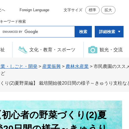
文へ
Foreign Language
文字サイズ
標準
拡大
キーワード検索
G
詳細検索
o
o
g
l
福祉
文化・教育・スポーツ
観光・交流
e
カ
ス
タ
産業・しごと・開発
>
産業振興
>
農林水産業
>
市民農園のススメ
ム
など
検
索
り(2)夏野菜編】 栽培開始後20日間の様子～きゅうり支柱な
初心者の野菜づくり(2)夏
後20日間の様子～きゅうり