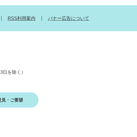
RSS利用案内
バナー広告について
月3日を除く）
意見・ご要望