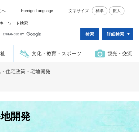
文へ
Foreign Language
文字サイズ
標準
拡大
キーワード検索
G
詳細検索
o
o
g
l
福祉
文化・教育・スポーツ
観光・交流
e
カ
ス
タ
地・住宅政策・宅地開発
ム
検
索
宅地開発