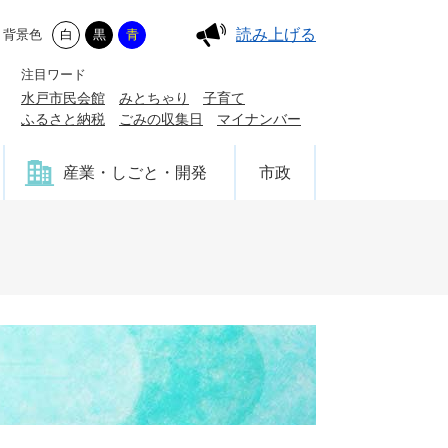
読み上げる
背景色
白
黒
青
注目ワード
水戸市民会館
みとちゃり
子育て
ふるさと納税
ごみの収集日
マイナンバー
産業・しごと・開発
市政