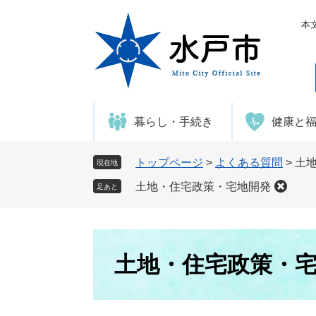
ペ
メ
ー
ニ
本
ジ
ュ
の
ー
先
を
頭
飛
で
ば
暮らし・手続き
健康と
す
し
。
て
本
トップページ
>
よくある質問
>
土
現在地
文
土地・住宅政策・宅地開発
足あと
へ
本
文
土地・住宅政策・