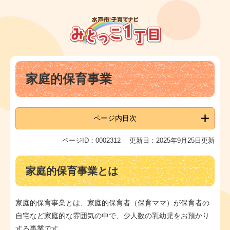
ペ
メ
ー
ニ
ジ
ュ
の
ー
先
を
頭
飛
本
で
ば
家庭的保育事業
文
す
し
。
て
本
文
ページ内目次
へ
ページID：0002312
更新日：2025年9月25日更新
家庭的保育事業とは
家庭的保育事業とは、家庭的保育者（保育ママ）が保育者の
自宅など家庭的な雰囲気の中で、少人数の乳幼児をお預かり
する事業です。