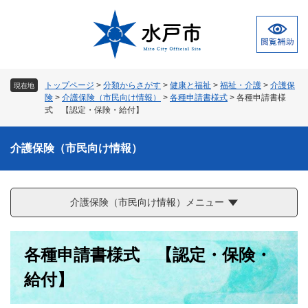
ペ
メ
ー
ニ
ジ
ュ
の
ー
先
を
頭
飛
トップページ
>
分類からさがす
>
健康と福祉
>
福祉・介護
>
介護保
現在地
で
ば
険
>
介護保険（市民向け情報）
>
各種申請書様式
>
各種申請書様
す
し
式 【認定・保険・給付】
。
て
本
介護保険（市民向け情報）
文
へ
介護保険（市民向け情報）メニュー
本
各種申請書様式 【認定・保険・
文
給付】