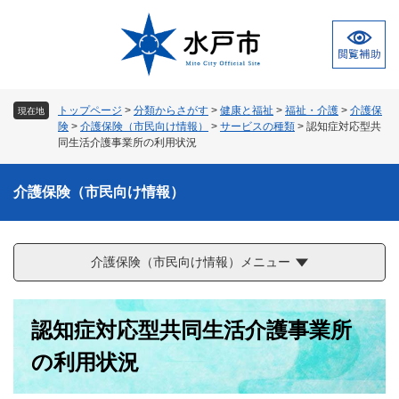
ペ
メ
ー
ニ
ジ
ュ
の
ー
先
を
頭
飛
トップページ
>
分類からさがす
>
健康と福祉
>
福祉・介護
>
介護保
現在地
で
ば
険
>
介護保険（市民向け情報）
>
サービスの種類
>
認知症対応型共
す
し
同生活介護事業所の利用状況
。
て
本
介護保険（市民向け情報）
文
へ
介護保険（市民向け情報）メニュー
本
認知症対応型共同生活介護事業所
文
の利用状況