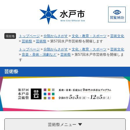
ペ
メ
ー
ニ
ジ
ュ
の
ー
先
を
頭
飛
トップページ
>
分類からさがす
>
文化・教育・スポーツ
>
芸術文化
現在地
で
ば
>
芸術祭
>
芸術祭
>
第57回水戸市芸術祭を開催します
す
し
トップページ
>
分類からさがす
>
文化・教育・スポーツ
>
芸術文化
。
て
>
音楽・美術・演劇など
>
芸術祭
>
第57回水戸市芸術祭を開催しま
本
す
文
へ
芸術祭
芸術祭メニュー