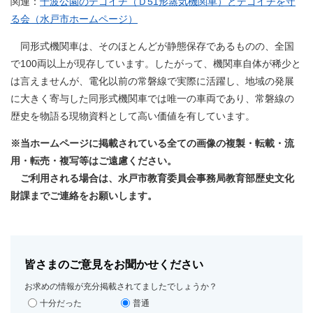
関連：
千波公園のデゴイチ（Ｄ51形蒸気機関車）とデゴイチを守
る会（水戸市ホームページ）
同形式機関車は、そのほとんどが静態保存であるものの、全国
で100両以上が現存しています。したがって、機関車自体が稀少と
は言えませんが、電化以前の常磐線で実際に活躍し、地域の発展
に大きく寄与した同形式機関車では唯一の車両であり、常磐線の
歴史を物語る現物資料として高い価値を有しています。
※当ホームページに掲載されている全ての画像の複製・転載・流
用・転売・複写等はご遠慮ください。
ご利用される場合は、水戸市教育委員会事務局教育部歴史文化
財課までご連絡をお願いします。
皆さまのご意見をお聞かせください
お求めの情報が充分掲載されてましたでしょうか？
十分だった
普通