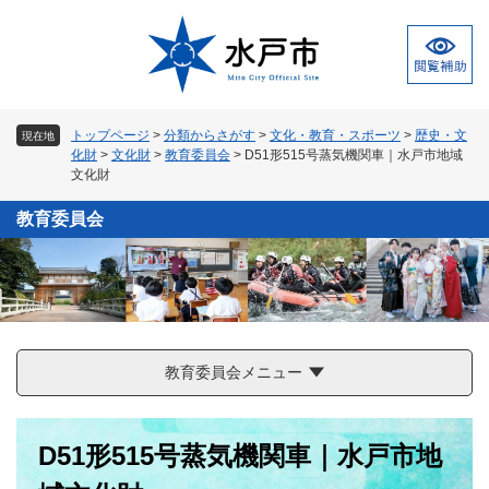
ペ
メ
ー
ニ
ジ
ュ
の
ー
先
を
頭
飛
トップページ
>
分類からさがす
>
文化・教育・スポーツ
>
歴史・文
現在地
で
ば
化財
>
文化財
>
教育委員会
>
D51形515号蒸気機関車｜水戸市地域
す
し
文化財
。
て
本
教育委員会
文
へ
教育委員会メニュー
本
D51形515号蒸気機関車｜水戸市地
文