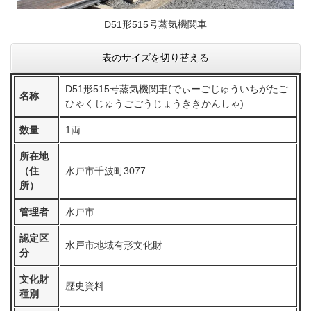
D51形515号蒸気機関車
表のサイズを切り替える
D51形515号蒸気機関車(でぃーごじゅういちがたご
名称
ひゃくじゅうごごうじょうききかんしゃ)
数量
1両
所在地
（住
水戸市千波町3077
所）
管理者
水戸市
認定区
水戸市地域有形文化財
分
文化財
歴史資料
種別