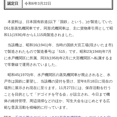
認定日
令和6年3月22日
本資料は、日本国有鉄道(以下「国鉄」という。)が製造していた
D51形蒸気機関車です。同形式機関車は、主に貨物牽引用として昭
和11(1936)年から1,115両製造されました。
当該機は、昭和16(1941)年、当時の国鉄大宮工場(現さいたま市)
で製造されたもので製造番号は「515」です。昭和23(1948)年7月
に水戸機関区に所属、同33(1958)年2月に大宮機関区へ転属するま
で常磐線で運用されていました。
昭和45(1970)年、水戸機関区の蒸気機関車が廃止されると、水
戸市は国鉄に要望し、当該機の貸付を受け、翌年8月18日に現在の
場所に展示され現在に至ります。11月27日には、保存活動を行う
ことを目的として「デゴイチを守る会」が設立され、今日まで機
体の維持管理、周辺清掃などのほか、写生大会をはじめとする広
範な普及活動を積極的に行っています。