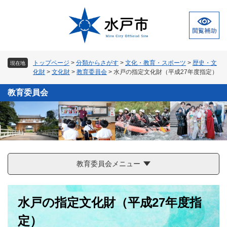
ペ
メ
ー
ニ
ジ
ュ
の
ー
先
を
頭
飛
トップページ
>
分類からさがす
>
文化・教育・スポーツ
>
歴史・文
現在地
で
ば
化財
>
文化財
>
教育委員会
>
水戸の指定文化財（平成27年度指定）
す
し
。
て
教育委員会
本
文
へ
教育委員会メニュー
本
水戸の指定文化財（平成27年度指
文
定）