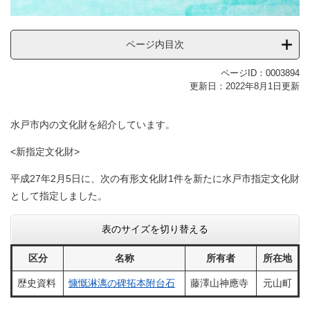
ページ内目次
ページID：0003894
更新日：2022年8月1日更新
水戸市内の文化財を紹介しています。
<新指定文化財>
平成27年2月5日に、次の有形文化財1件を新たに水戸市指定文化財
として指定しました。
表のサイズを切り替える
区分
名称
所有者
所在地
歴史資料
慷慨淋漓の碑拓本附台石
藤澤山神應寺
元山町