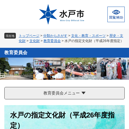
ペ
メ
ー
ニ
ジ
ュ
の
ー
先
を
頭
飛
トップページ
>
分類からさがす
>
文化・教育・スポーツ
>
歴史・文
現在地
で
ば
化財
>
文化財
>
教育委員会
>
水戸の指定文化財（平成26年度指定）
す
し
。
て
教育委員会
本
文
へ
教育委員会メニュー
本
水戸の指定文化財（平成26年度指
文
定）