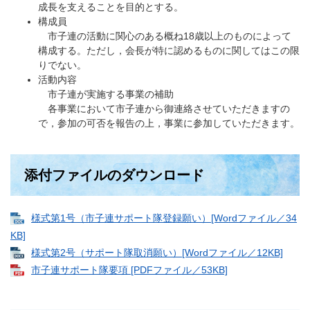
成長を支えることを目的とする。
構成員
市子連の活動に関心のある概ね18歳以上のものによって
構成する。ただし，会長が特に認めるものに関してはこの限
りでない。
活動内容
市子連が実施する事業の補助
各事業において市子連から御連絡させていただきますの
で，参加の可否を報告の上，事業に参加していただきます。
添付ファイルのダウンロード
様式第1号（市子連サポート隊登録願い）[Wordファイル／34
KB]
様式第2号（サポート隊取消願い）[Wordファイル／12KB]
市子連サポート隊要項 [PDFファイル／53KB]