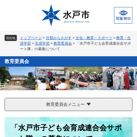
ペ
メ
ー
ニ
ジ
ュ
の
ー
先
を
頭
飛
トップページ
>
分類からさがす
>
文化・教育・スポーツ
>
教育・生
現在地
で
ば
涯学習
>
生涯学習
>
教育委員会
>
「水戸市子ども会育成連合会サポ
す
し
ート隊」の募集について
。
て
本
教育委員会
文
へ
教育委員会メニュー
本
「水戸市子ども会育成連合会サポ
文