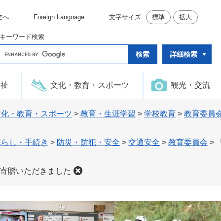
文へ
Foreign Language
文字サイズ
標準
拡大
キーワード検索
G
詳細検索
o
o
g
l
福祉
文化・教育・スポーツ
観光・交流
e
カ
ス
タ
文化・教育・スポーツ
>
教育・生涯学習
>
学校教育
>
教育委員
ム
検
索
暮らし・手続き
>
防災・防犯・安全
>
交通安全
>
教育委員会
>
寄贈いただきました