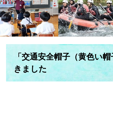
本
文
「交通安全帽子（黄色い帽
きました