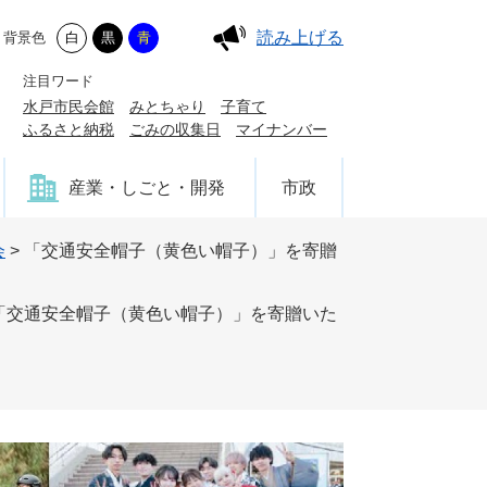
読み上げる
背景色
白
黒
青
注目ワード
水戸市民会館
みとちゃり
子育て
ふるさと納税
ごみの収集日
マイナンバー
産業・しごと・開発
市政
会
>
「交通安全帽子（黄色い帽子）」を寄贈
「交通安全帽子（黄色い帽子）」を寄贈いた