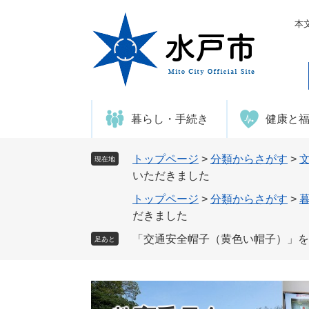
ペ
メ
ー
ニ
本
ジ
ュ
の
ー
先
を
頭
飛
で
ば
暮らし・手続き
健康と
す
し
。
て
本
トップページ
>
分類からさがす
>
現在地
文
いただきました
へ
トップページ
>
分類からさがす
>
だきました
「交通安全帽子（黄色い帽子）」を
足あと