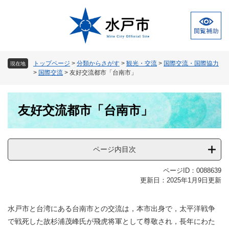
ペ
メ
ー
ニ
ジ
ュ
の
ー
先
を
頭
飛
トップページ
>
分類からさがす
>
観光・交流
>
国際交流・国際協力
現在地
で
ば
>
国際交流
>
友好交流都市「台南市」
す
し
。
て
本
本
友好交流都市「台南市」
文
文
へ
ページ内目次
ページID：0088639
更新日：2025年1月9日更新
水戸市と台湾にある台南市との交流は，本市出身で，太平洋戦争
で戦死した故杉浦茂峰氏が飛虎将軍として尊敬され，長年にわた