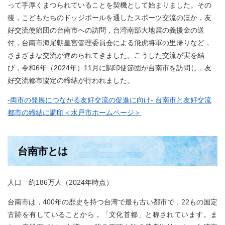
って手厚くまつられていることを契機として始まりました。その
後，こどもたちのドッジボールを通したスポーツ交流のほか，友
好交流使節団の台南市への訪問，台湾南部大地震の義援金の送
付，台南市海尾朝皇宮管理委員会による飛虎将軍の里帰りなど，
さまざまな交流が進められてきました。こうした交流が実を結
び，令和6年（2024年）11月に調印使節団が台南市を訪問し，友
好交流都市協定の締結が行われました。
-両市の発展につながる友好交流の促進に向け- 台南市と友好交流
都市の締結に調印＜水戸市ホームページ＞
台南市とは
人口 約186万人（2024年時点）
台南市は，400年の歴史を持つ台湾で最も古い都市で，22もの国定
古跡を有していることから，「文化首都」と称されています。ま