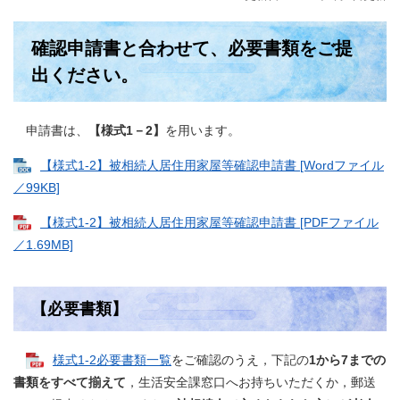
確認申請書と合わせて、必要書類をご提
出ください。
申請書は、
【様式1－2】
を用います。
【様式1-2】被相続人居住用家屋等確認申請書 [Wordファイル
／99KB]
【様式1-2】被相続人居住用家屋等確認申請書 [PDFファイル
／1.69MB]
【必要書類】
様式1-2必要書類一覧
をご確認のうえ，下記の
1から7までの
書類をすべて揃えて
，生活安全課窓口へお持ちいただくか，郵送