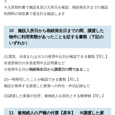
と
※入所契約書で施設名及び入所日を確認，相続発生月までの施設
利用料の領収書で退去日を確認します
10 施設入所日から相続発生日までの間、譲渡した
物件に利用実態があったことを証する書類（下記の
いずれか）
(1)電気、水道またはガスの使用中止日が確認できる書類【写し】
​​水道部発行の水道使用中止証明書など
※使用中止日が
相続発生日から譲渡日の間である
こと
(2)一時帰宅したことが確認できる書類【写し】
施設が保有する譲渡した家屋への外出・外泊記録など
(3)譲渡した家屋の住所，被相続人を宛先とする郵便物【写し】
11 被相続人の戸籍の付票【原本】 ※譲渡した家