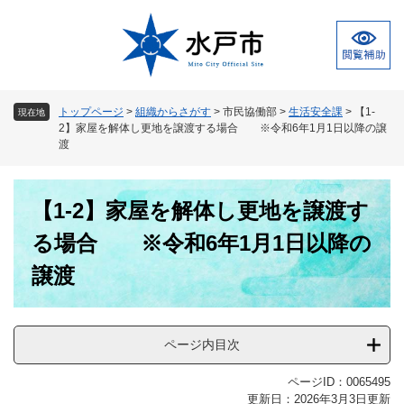
ペ
メ
ー
ニ
ジ
ュ
の
ー
先
を
頭
飛
トップページ
>
組織からさがす
>
市民協働部
>
生活安全課
>
【1-
現在地
で
ば
2】家屋を解体し更地を譲渡する場合 ※令和6年1月1日以降の譲
す
し
渡
。
て
本
本
文
【1-2】家屋を解体し更地を譲渡す
文
へ
る場合 ※令和6年1月1日以降の
譲渡
ページ内目次
ページID：0065495
更新日：2026年3月3日更新