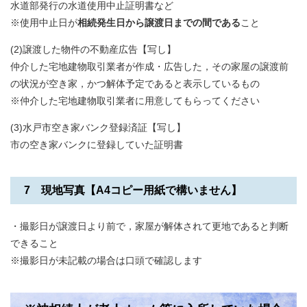
​​水道部発行の水道使用中止証明書など
※使用中止日が
相続発生日から譲渡日までの間である
こと
(2)譲渡した物件の不動産広告【写し】
​仲介した宅地建物取引業者が作成・広告した，その家屋の譲渡前
の状況が空き家，かつ解体予定であると表示しているもの
※仲介した宅地建物取引業者に用意してもらってください
(3)水戸市空き家バンク登録済証【写し】
市の空き家バンクに登録していた証明書
7 現地写真【A4コピー用紙で構いません】
・撮影日が譲渡日より前で，家屋が解体されて更地であると判断
できること
※撮影日が未記載の場合は口頭で確認します