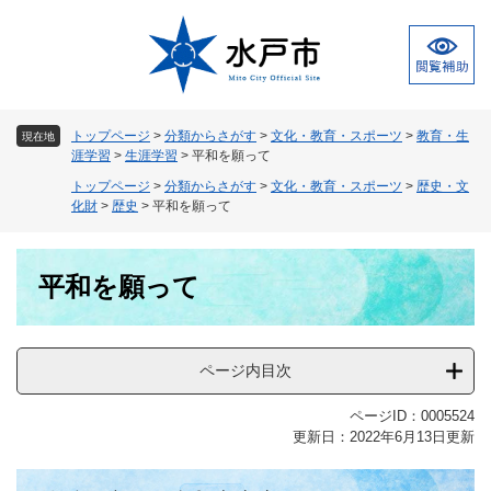
ペ
メ
ー
ニ
ジ
ュ
の
ー
先
を
頭
飛
トップページ
>
分類からさがす
>
文化・教育・スポーツ
>
教育・生
現在地
で
ば
涯学習
>
生涯学習
>
平和を願って
す
し
トップページ
>
分類からさがす
>
文化・教育・スポーツ
>
歴史・文
。
て
化財
>
歴史
>
平和を願って
本
文
本
へ
平和を願って
文
ページ内目次
ページID：0005524
更新日：2022年6月13日更新