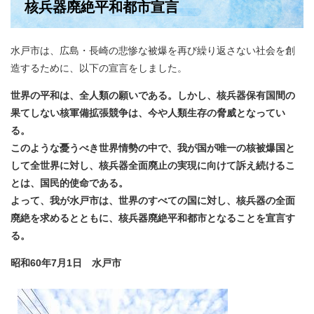
核兵器廃絶平和都市宣言
水戸市は、広島・長崎の悲惨な被爆を再び繰り返さない社会を創
造するために、以下の宣言をしました。
世界の平和は、全人類の願いである。しかし、核兵器保有国間の
果てしない核軍備拡張競争は、今や人類生存の脅威となってい
る。
このような憂うべき世界情勢の中で、我が国が唯一の核被爆国と
して全世界に対し、核兵器全面廃止の実現に向けて訴え続けるこ
とは、国民的使命である。
よって、我が水戸市は、世界のすべての国に対し、核兵器の全面
廃絶を求めるとともに、核兵器廃絶平和都市となることを宣言す
る。
昭和60年7月1日 水戸市