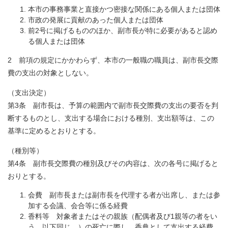
本市の事務事業と直接かつ密接な関係にある個人または団体
市政の発展に貢献のあった個人または団体
前2号に掲げるもののほか、副市長が特に必要があると認め
る個人または団体
2 前項の規定にかかわらず、本市の一般職の職員は、副市長交際
費の支出の対象としない。
（支出決定）
第3条 副市長は、予算の範囲内で副市長交際費の支出の要否を判
断するものとし、支出する場合における種別、支出額等は、この
基準に定めるとおりとする。
（種別等）
第4条 副市長交際費の種別及びその内容は、次の各号に掲げると
おりとする。
会費 副市長または副市長を代理する者が出席し、または参
加する会議、会合等に係る経費
香料等 対象者またはその親族（配偶者及び1親等の者をい
う。以下同じ。）の死亡に際し、香典として支出する経費