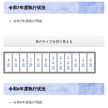
令和7年度執行状況
令和7年度執行明細
表のサイズを切り替える
1
1
1
4
5
6
7
8
9
1
2
3
0
1
2
月
月
月
月
月
月
月
月
月
月
月
月
令和6年度執行状況
令和6年度執行明細