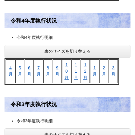
令和4年度執行状況
令和4年度執行明細
表のサイズを切り替える
1
1
1
4
5
6
7
8
9
1
2
3
0
1
2
月
月
月
月
月
月
月
月
月
月
月
月
令和3年度執行状況
令和3年度執行明細
表のサイズを切り替える