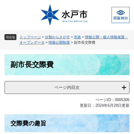
ペ
メ
ー
ニ
ジ
ュ
の
ー
先
を
頭
飛
トップページ
>
分類からさがす
>
市政
>
情報公開・個人情報保護・
現在地
で
ば
オープンデータ
>
情報公開制度
>
副市長交際費
す
し
。
て
本
本
副市長交際費
文
文
へ
ページ内目次
ページID：0005306
更新日：2024年6月28日更新
交際費の趣旨