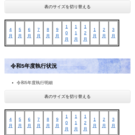
表のサイズを切り替える
1
1
1
4
5
6
7
8
9
1
2
3
0
1
2
月
月
月
月
月
月
月
月
月
月
月
月
令和5年度執行状況
令和5年度執行明細
表のサイズを切り替える
1
1
1
4
5
6
7
8
9
1
2
3
0
1
2
月
月
月
月
月
月
月
月
月
月
月
月