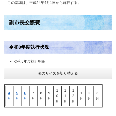
この基準は、平成24年4月1日から施行する。
副市長交際費
令和8年度執行状況
令和8年度執行明細
表のサイズを切り替える
1
1
1
4
5
6
7
8
9
1
2
3
0
1
2
月
月
月
月
月
月
月
月
月
月
月
月