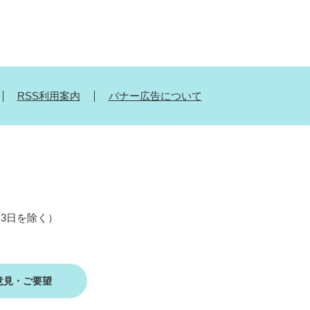
RSS利用案内
バナー広告について
月3日を除く）
意見・ご要望