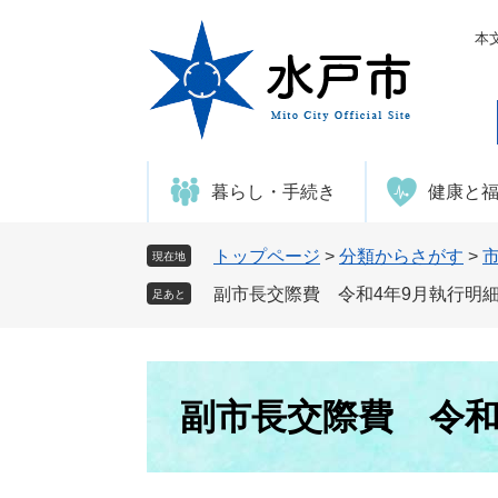
ペ
メ
ー
ニ
本
ジ
ュ
の
ー
先
を
頭
飛
で
ば
暮らし・手続き
健康と
す
し
。
て
本
トップページ
>
分類からさがす
>
現在地
文
副市長交際費 令和4年9月執行明
足あと
へ
本
文
副市長交際費 令和