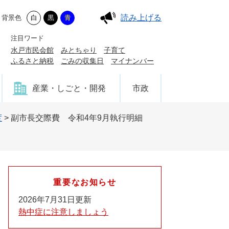
読み上げる
背景色
白
黒
青
注目ワード
水戸市民会館
みとちゃり
子育て
ふるさと納税
ごみの収集日
マイナンバー
産業・しごと・開発
市政
度
>
副市長交際費 令和4年9月執行明細
重要なお知らせ
2026年7月31日更新
熱中症に注意しましょう