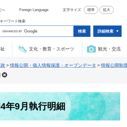
文へ
Foreign Language
文字サイズ
標準
拡大
キーワード検索
G
詳細検索
o
o
g
l
福祉
文化・教育・スポーツ
観光・交流
e
カ
ス
タ
市政
>
情報公開・個人情報保護・オープンデータ
>
情報公開制
ム
検
細
索
4年9月執行明細