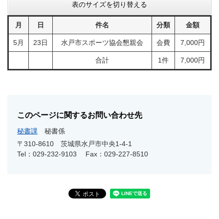
表のサイズを切り替える
月
日
件名
分類
金額
5月
23日
水戸市スポーツ協会懇親会
会費
7,000円
合計
1件
7,000円
このページに関するお問い合わせ先
秘書課
秘書係
〒310-8610
茨城県水戸市中央1-4-1
Tel：029-232-9103
Fax：029-227-8510