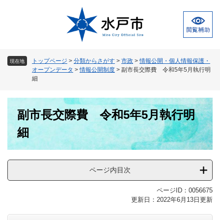
ペ
メ
ー
ニ
ジ
ュ
の
ー
先
を
頭
飛
トップページ
>
分類からさがす
>
市政
>
情報公開・個人情報保護・
現在地
で
ば
オープンデータ
>
情報公開制度
>
副市長交際費 令和5年5月執行明
す
し
細
。
て
本
本
文
副市長交際費 令和5年5月執行明
文
へ
細
ページ内目次
ページID：0056675
更新日：2022年6月13日更新