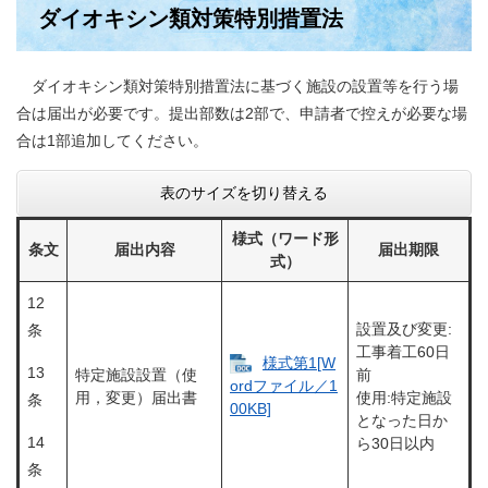
ダイオキシン類対策特別措置法
ダイオキシン類対策特別措置法に基づく施設の設置等を行う場
合は届出が必要です。提出部数は2部で、申請者で控えが必要な場
合は1部追加してください。
表のサイズを切り替える
様式（ワード形
条文
届出内容
届出期限
式）
12
設置及び変更:
条
工事着工60日
様式第1[W
13
特定施設設置（使
前
ordファイル／1
用，変更）届出書
使用:特定施設
条
00KB]
となった日か
14
ら30日以内
条