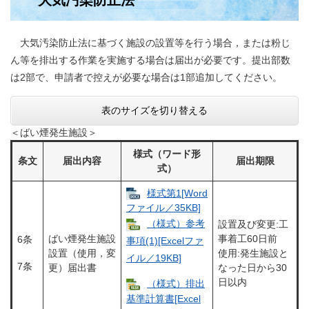
大気汚染防止法
大気汚染防止法に基づく施設の設置等を行う場合，または粉じ
ん等を排出する作業を実施する場合は届出が必要です。提出部数
は2部で、申請者で控えが必要な場合は1部追加してください。
表のサイズを切り替える
＜ばい煙発生施設＞
様式（ワード形
条文
届出内容
届出期限
式）
様式第1[Word
ファイル／35KB]
（様式）参考
設置及び変更:工
ばい煙発生施設
事着工60日前
6条
事項(1)[Excelファ
設置（使用，変
使用:発生施設と
イル／19KB]
7条
更）届出書
なった日から30
日以内
（様式）排出
基準計算書[Excel