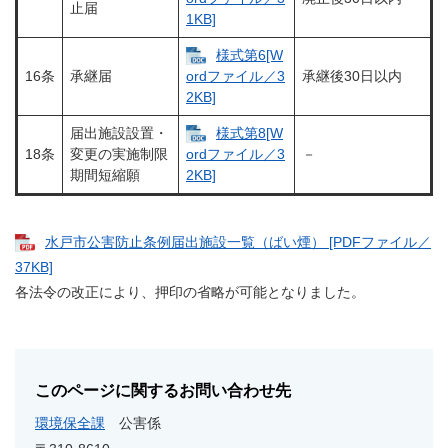
止届
1KB]
様式第6[W
16条
承継届
承継後30日以内
ordファイル／3
2KB]
届出施設設置・
様式第8[W
18条
変更の実施制限
－
ordファイル／3
期間短縮願
2KB]
水戸市公害防止条例届出施設一覧（ばい煙） [PDFファイル／
37KB]
各法令の改正により、押印の省略が可能となりました。
このページに関するお問い合わせ先
環境保全課
公害係