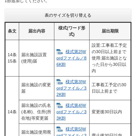
1部追加してください。
表のサイズを切り替える
様式(ワード形
条文
届出内容
届出期限
式)
設置:工事着工予定
様式第2[W
の30日以上前まで
14条
届出施設設置
使用:届出施設とな
ordファイル／8
15条
(使用)届
った日から30日以
6KB]
内
様式第3[W
届出施設の変更
工事着工予定の30
ordファイル／3
届
日以上前まで
2KB]
届出施設の氏名
様式第4[W
14条
(名称)、住所(所
変更後30日以内
ordファイル／3
在地)等変更届
3KB]
様式第5[W
届出施設使用廃
廃止後30日以内
ordファイル／3