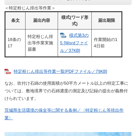
＜特定粉じん排出等作業＞
様式(ワード形
条文
届出内容
届出期限
式)
様式第3の
特定粉じん排
18条の
作業開始の1
出等作業実施
5 [Wordファイ
17
4日前
届書
ル／37KB]
特定粉じん排出等作業一覧[PDFファイル／79KB]
なお、吹付け石綿の使用面積が50平方メートル以上の特定工事に
ついては、敷地境界での石綿濃度の測定及び記録の提出が義務付
けられています。
茨城県生活環境の保全等に関する条例／〈特定粉じん等排出作
業〉