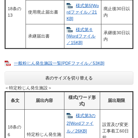
様式第5[Wo
18条の
廃止後30日以
使用廃止届出書
rdファイル／21
13
内
KB]
様式第６
承継後30日以
承継届出書
[Wordファイル
内
／15KB]
一般粉じん発生施設一覧[PDFファイル／53KB]
表のサイズを切り替える
＜特定粉じん発生施設＞
様式(ワード形
条文
届出内容
届出期限
式)
様式第3の
2[Wordファイ
設置及び変更:
18条の
ル／26KB]
工事着工60日
特定粉じん発生施
6
前