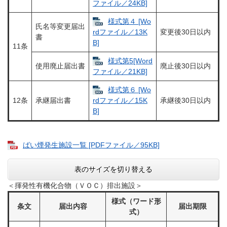
ファイル／24KB]
様式第４ [Wo
氏名等変更届出
変更後30日以内
rdファイル／13K
書
B]
11条
様式第5[Word
使用廃止届出書
廃止後30日以内
ファイル／21KB]
様式第６ [Wo
12条
承継届出書
承継後30日以内
rdファイル／15K
B]
ばい煙発生施設一覧 [PDFファイル／95KB]
表のサイズを切り替える
＜揮発性有機化合物（ＶＯＣ）排出施設＞
様式（ワード形
条文
届出内容
届出期限
式）