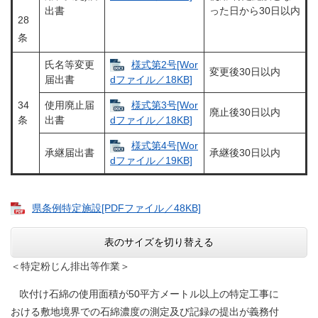
出書
った日から30日以内
28
条
氏名等変更
様式第2号[Wor
変更後30日以内
届出書
dファイル／18KB]
34
使用廃止届
様式第3号[Wor
廃止後30日以内
条
出書
dファイル／18KB]
様式第4号[Wor
承継届出書
承継後30日以内
dファイル／19KB]
県条例特定施設[PDFファイル／48KB]
表のサイズを切り替える
＜特定粉じん排出等作業＞
吹付け石綿の使用面積が50平方メートル以上の特定工事に
おける敷地境界での石綿濃度の測定及び記録の提出が義務付