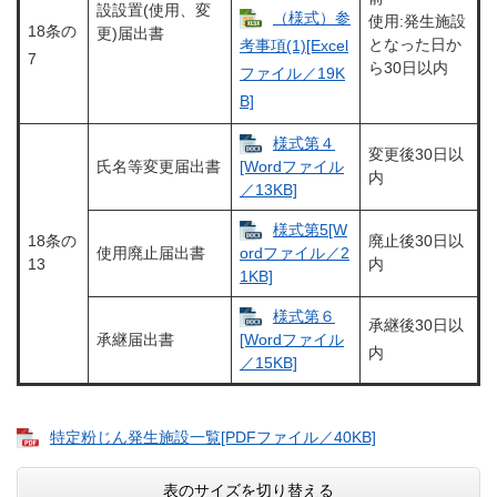
設設置(使用、変
（様式）参
使用:発生施設
18条の
更)届出書
となった日か
考事項(1)[Excel
7
ら30日以内
ファイル／19K
B]
様式第４
変更後30日以
氏名等変更届出書
[Wordファイル
内
／13KB]
様式第5[W
18条の
廃止後30日以
使用廃止届出書
ordファイル／2
13
内
1KB]
様式第６
承継後30日以
承継届出書
[Wordファイル
内
／15KB]
特定粉じん発生施設一覧[PDFファイル／40KB]
表のサイズを切り替える