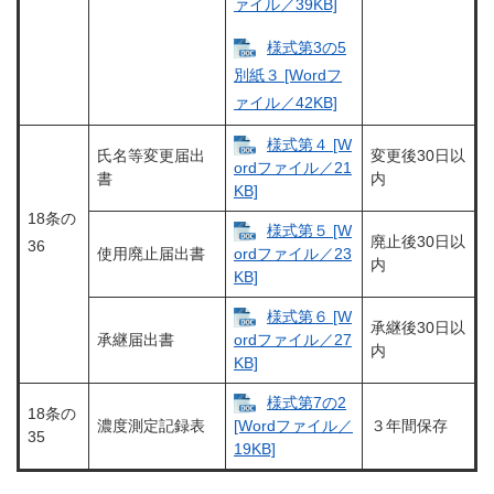
ァイル／39KB]
様式第3の5
別紙３ [Wordフ
ァイル／42KB]
様式第４ [W
氏名等変更届出
変更後30日以
ordファイル／21
書
内
KB]
18条の
様式第５ [W
廃止後30日以
36
使用廃止届出書
ordファイル／23
内
KB]
様式第６ [W
承継後30日以
承継届出書
ordファイル／27
内
KB]
様式第7の2
18条の
濃度測定記録表
３年間保存
[Wordファイル／
35
19KB]