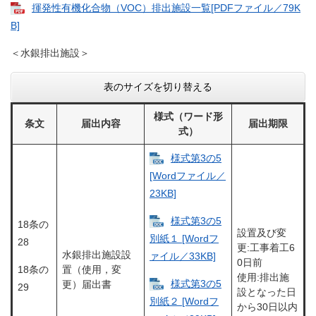
揮発性有機化合物（VOC）排出施設一覧[PDFファイル／79K
B]
＜水銀排出施設＞
表のサイズを切り替える
様式（ワード形
条文
届出内容
届出期限
式）
様式第3の5
[Wordファイル／
23KB]
様式第3の5
18条の
設置及び変
別紙１ [Wordフ
28
更:工事着工6
水銀排出施設設
ァイル／33KB]
0日前
18条の
置（使用，変
使用:排出施
様式第3の5
更）届出書
29
設となった日
別紙２ [Wordフ
から30日以内