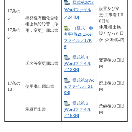
様式第2の2
設置及び変
[Wordファイル
17条の
更:工事着工6
／24KB]
揮発性有機化合物
5
0日前
排出施設設置（使
使用:排出施
（様式）参
17条の
用，変更）届出書
設となった日
考事項(2)[Excel
6
から30日以内
ファイル／17K
B]
様式第４
変更後30日以
氏名等変更届出書
[Wordファイル
内
／13KB]
様式第5[Wo
17条の
廃止後30日以
使用廃止届出書
rdファイル／21
13
内
KB]
様式第６
承継後30日以
承継届出書
[Wordファイル
内
／15KB]