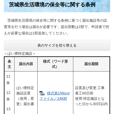
茨城県生活環境の保全等に関する条例
茨城県生活環境の保全等に関する条例に基づく届出施設等の設
置等を行う場合は届出が必要です。提出部数は2部で、申請者で控
えが必要な場合は1部追加してください。
表のサイズを切り替える
＜ばい煙特定施設＞
条
様式（ワード形
届出内容
届出期限
文
式）
11
条
ばい煙特定
設置及び変更:工事
12
施設設置
様式第1[Word
着工60日前
（使用，変
使用:特定施設とな
ファイル／24KB]
条
更）届出書
った日から30日以内
13