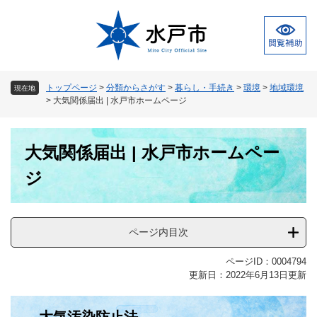
ペ
メ
ー
ニ
ジ
ュ
の
ー
先
を
頭
飛
トップページ
>
分類からさがす
>
暮らし・手続き
>
環境
>
地域環境
現在地
で
ば
>
大気関係届出 | 水戸市ホームページ
す
し
。
て
本
本
大気関係届出 | 水戸市ホームペー
文
文
へ
ジ
ページ内目次
ページID：0004794
更新日：2022年6月13日更新