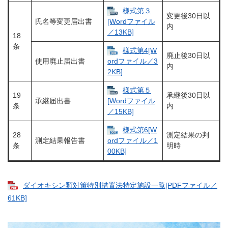
様式第３
変更後30日以
氏名等変更届出書
[Wordファイル
内
／13KB]
18
条
様式第4[W
廃止後30日以
使用廃止届出書
ordファイル／3
内
2KB]
様式第５
19
承継後30日以
承継届出書
[Wordファイル
条
内
／15KB]
様式第6[W
28
測定結果の判
測定結果報告書
ordファイル／1
条
明時
00KB]
ダイオキシン類対策特別措置法特定施設一覧[PDFファイル／
61KB]