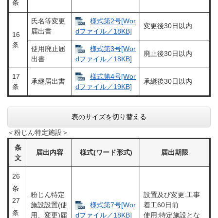
条
氏名等変更
様式第2号[Wor
変更後30日以内
届出書
dファイル／18KB]
16
条
使用廃止届
様式第3号[Wor
廃止後30日以内
出書
dファイル／18KB]
17
様式第4号[Wor
承継届出書
承継後30日以内
条
dファイル／19KB]
表のサイズを切り替える
＜粉じん特定施設＞
条
届出内容
様式(ワード形式)
届出期限
文
26
条
粉じん特定
設置及び変更:工事
27
施設設置(使
様式第7号[Wor
着工60日前
条
用、変更)届
使用:特定施設とな
dファイル／18KB]