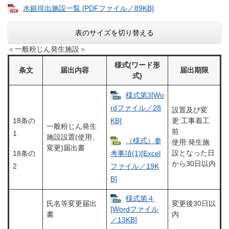
水銀排出施設一覧 [PDFファイル／89KB]
表のサイズを切り替える
＜一般粉じん発生施設＞
様式(ワード形
条文
届出内容
届出期限
式)
様式第3[Wo
rdファイル／28
設置及び変
18条の
KB]
更:工事着工
一般粉じん発生
前
1
施設設置(使用、
（様式）参
使用:発生施
変更)届出書
設となった日
18条の
考事項(1)[Excel
から30日以内
2
ファイル／19K
B]
様式第４
氏名等変更届出
変更後30日以
[Wordファイル
書
内
／13KB]