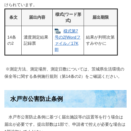
けられています。
様式(ワード形
条文
届出内容
届出期限
式)
様式第7
14条
濃度測定結果
結果が判明次第
号の2[Wordフ
の2
記録票
すみやかに
ァイル／17K
B]
※測定方法、測定場所、測定日数については、茨城県生活環境の
保全等に関する条例施行規則（第14条の2）をご確認ください。
水戸市公害防止条例
水戸市公害防止条例に基づく届出施設等の設置等を行う場合は
届出が必要です。提出部数は1部で、申請者で控えが必要な場合は