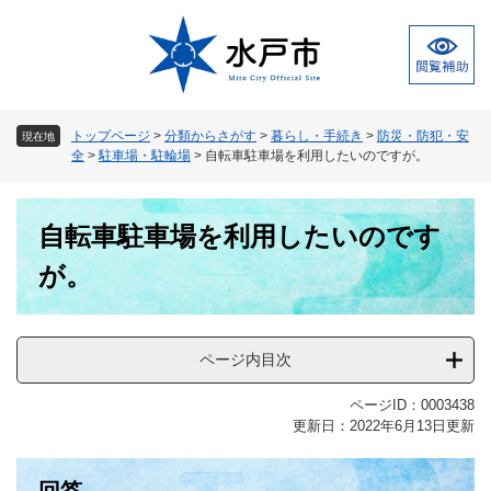
ペ
メ
ー
ニ
ジ
ュ
の
ー
先
を
頭
飛
トップページ
>
分類からさがす
>
暮らし・手続き
>
防災・防犯・安
現在地
で
ば
全
>
駐車場・駐輪場
>
自転車駐車場を利用したいのですが。
す
し
。
て
本
本
自転車駐車場を利用したいのです
文
文
へ
が。
ページ内目次
ページID：0003438
更新日：2022年6月13日更新