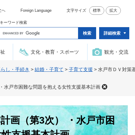
文へ
Foreign Language
文字サイズ
標準
拡大
キーワード検索
G
詳細検索
o
o
g
l
福祉
文化・教育・スポーツ
観光・交流
e
カ
ス
タ
暮らし・手続き
>
結婚・子育て
>
子育て支援
>
水戸市ＤＶ対策基
ム
検
索
 ・水戸市困難な問題を抱える女性支援基本計画
計画（第3次） ・水戸市困
女性支援基本計画