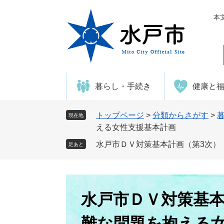
ペ
メ
ー
ニ
本
ジ
ュ
の
ー
先
を
頭
飛
で
ば
暮らし・手続き
健康と
す
し
。
て
本
トップページ
>
分類からさがす
>
現在地
文
える女性支援基本計画
へ
水戸市ＤＶ対策基本計画（第3次）
足あと
本
文
水戸市ＤＶ対策基本
難な問題を抱える