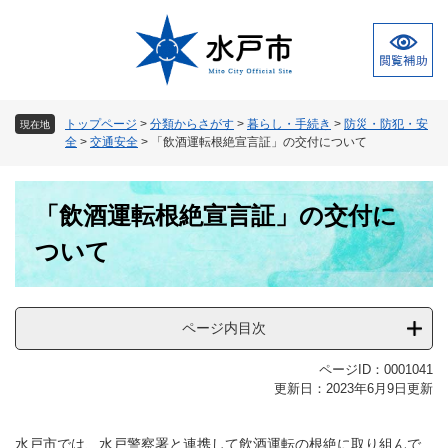
ペ
メ
ー
ニ
ジ
ュ
の
ー
先
を
頭
飛
トップページ
>
分類からさがす
>
暮らし・手続き
>
防災・防犯・安
現在地
で
ば
全
>
交通安全
>
「飲酒運転根絶宣言証」の交付について
す
し
。
て
本
本
「飲酒運転根絶宣言証」の交付に
文
文
へ
ついて
ページ内目次
ページID：0001041
更新日：2023年6月9日更新
水戸市では、水戸警察署と連携して飲酒運転の根絶に取り組んで