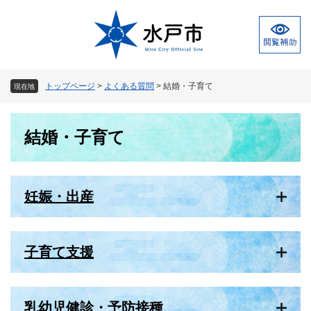
ペ
メ
ー
ニ
ジ
ュ
の
ー
先
を
頭
飛
トップページ
>
よくある質問
>
結婚・子育て
現在地
で
ば
す
し
本
。
て
結婚・子育て
文
本
文
へ
妊娠・出産
子育て支援
乳幼児健診・予防接種